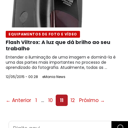
EQUIPAMENTOS DE FOTO E VÍDEO
Flash Viltrox: A luz que dá brilho ao seu
trabalho
Entender a iluminação de uma imagem e dominá-la é
uma das partes mais importantes no processo de
aprendizado da fotografia. Atualmente, todas as ...
12/05/2015 - 00:28
eMania News
Page
Page
Page
Page
←
Anterior
1
…
10
11
12
Próximo
→
Pesquisar