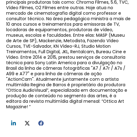
principais produtoras tais como: Chroma Filmes, 5.6, TVC,
Vídeo Filmes, O2 Filmes entre outras. Hoje atua no
mercado de cinematografia digital como professor e
consultor técnico. Na área pedagógica ministra a mais de
10 anos cursos e treinamentos para emissoras de TV,
locadoras de equipamentos, produtoras de vídeo,
museus, escolas e faculdades. Entre elas: MASP (Museu
de Arte de SP), Mackenzie, Metodista, Fazendo Vídeo
Cursos, TVE-Salvador, KN Vídeo-RJ, Studio Motion
Treinamentos, Full Digital, JKL, Rentalcam, Bureau Cine e
Vídeo. Entre 2014 e 2015, prestou serviços de consultoria
técnica para Sony Latin America para a divulgação no
Brasil da linha de câmeras fotográficas "A7 / A7r / A7s /
A99 e A77" e para linha de câmeras de ação
"ActionCam". Atualmente juntamente com a artista
multimídia Regina de Barros é proprietário da produtora
“Ottica AudioVisual”, especializada em documentação e
produção de conteúdo no segmento das artes, é a
editora da revista multimídia digital mensal: “Ottica Art
Magazine! ”