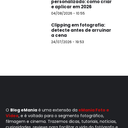
personalizado: como criar
e aplicar em 2026
04/08/2026 - 10:55
Clipping em fotografia:
detecte antes de arruinar
a cena
24/07/2026 - 19:53
O
Blog eMania
é uma extensão da
eMania Foto e
Vídeo
, e é voltado para o segmento fotográfico,
filmagem e cinema. Trazemos dicas, tutoriais, notícias,
curiosidades, reviews para facilitar a vida do fotógrafo e