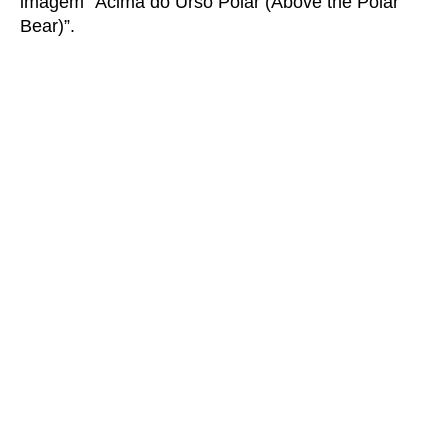
imagem “Acima do Urso Polar (Above the Polar
Bear)”.