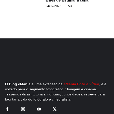
antes de arruinar a cena
24/07/2026 - 19:53
O
Blog eMania
é uma extensão da
eMania Foto e Vídeo
, e é
voltado para o segmento fotográfico, filmagem e cinema.
Trazemos dicas, tutoriais, notícias, curiosidades, reviews para
facilitar a vida do fotógrafo e cinegrafista.