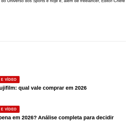
er do Universo dos Sports e hoje é, além de freelancer, Editor-Chefe
 E VÍDEO
ujifilm: qual vale comprar em 2026
 E VÍDEO
pena em 2026? Análise completa para decidir