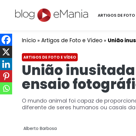
ARTIGOS DE FOTO 
Início
»
Artigos de Foto e Vídeo
»
União inus
ARTIGOS DE FOTO E VÍDEO
União inusitada
ensaio fotográf
O mundo animal foi capaz de proporcionar
diferente de seres humanos ou casais da m
Alberto Barbosa