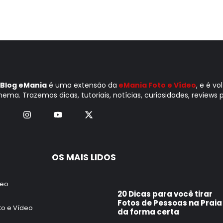
Blog eMania
é uma extensão da
eMania Foto e Vídeo
, e é v
nema. Trazemos dicas, tutoriais, notícias, curiosidades, reviews p
OS MAIS LIDOS
deo
20 Dicas para você tirar
Fotos de Pessoas na Praia
to e Vídeo
da forma certa