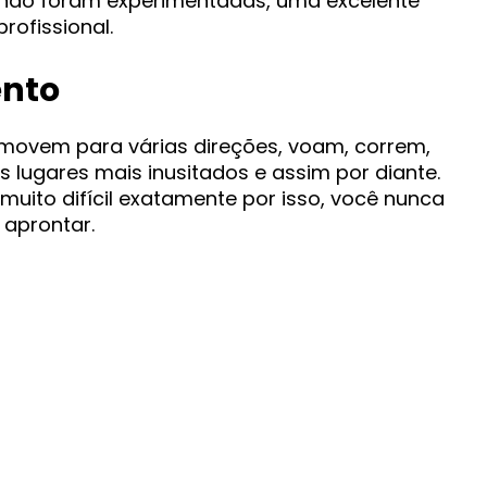
a não foram experimentadas, uma excelente
rofissional.
ento
 movem para várias direções, voam, correm,
lugares mais inusitados e assim por diante.
uito difícil exatamente por isso, você nunca
 aprontar.