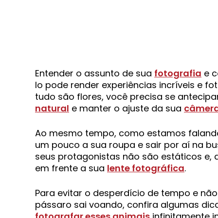
Entender o assunto de sua
fotografia
e c
lo pode render experiências incríveis e f
tudo são flores, você precisa se antecip
natural
e manter o ajuste da sua
câmera 
Ao mesmo tempo, como estamos falando d
um pouco a sua roupa e sair por aí na b
seus protagonistas não são estáticos e
em frente a sua
lente fotográfica
.
Para evitar o desperdício de tempo e nã
pássaro sai voando, confira algumas di
fotografar esses animais
infinitamente i