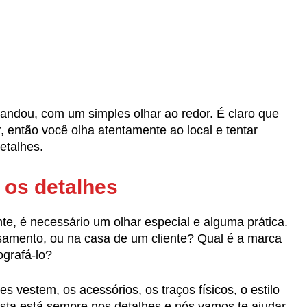
ndou, com um simples olhar ao redor. É claro que
r, então você olha atentamente ao local e tentar
etalhes.
 os detalhes
te, é necessário um olhar especial e alguma prática.
samento, ou na casa de um cliente? Qual é a marca
ografá-lo?
s vestem, os acessórios, os traços físicos, o estilo
sta está sempre nos detalhes e nós vamos te ajudar