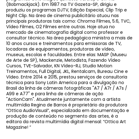
(Bobmackjack). Em 1987 na TV Gazeta-SP, dirigiu e
produziu os programas DJTV, Edição Especial, Clip Trip e
Night Clip. Na área de cinema publicitário atuou nas
principais produtoras tais como: Chroma Filmes, 5.6, TVC,
Vídeo Filmes, O2 Filmes entre outras. Hoje atua no
mercado de cinematografia digital como professor e
consultor técnico. Na área pedagógica ministra a mais de
10 anos cursos e treinamentos para emissoras de TV,
locadoras de equipamentos, produtoras de vídeo,
museus, escolas e faculdades. Entre elas: MASP (Museu
de Arte de SP), Mackenzie, Metodista, Fazendo Vídeo
Cursos, TVE-Salvador, KN Vídeo-RJ, Studio Motion
Treinamentos, Full Digital, JKL, Rentalcam, Bureau Cine e
Vídeo. Entre 2014 e 2015, prestou serviços de consultoria
técnica para Sony Latin America para a divulgação no
Brasil da linha de câmeras fotográficas "A7 / A7r / A7s /
A99 e A77" e para linha de câmeras de ação
"ActionCam". Atualmente juntamente com a artista
multimídia Regina de Barros é proprietário da produtora
“Ottica AudioVisual”, especializada em documentação e
produção de conteúdo no segmento das artes, é a
editora da revista multimídia digital mensal: “Ottica Art
Magazine! ”