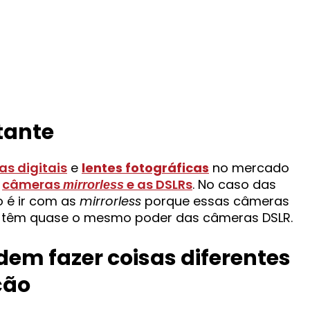
tante
s digitais
e
lentes fotográficas
no mercado
s
câmeras
e as DSLRs
. No caso das
mirrorless
o é ir com as
mirrorless
porque essas câmeras
e têm quase o mesmo poder das câmeras DSLR.
dem fazer coisas diferentes
ção