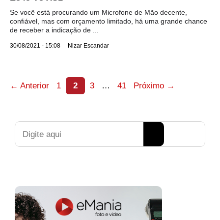
Se você está procurando um Microfone de Mão decente,
confiável, mas com orçamento limitado, há uma grande chance
de receber a indicação de ...
30/08/2021 - 15:08
Nizar Escandar
Page
Page
Page
Page
←
Anterior
1
2
3
…
41
Próximo
→
Pesquisar