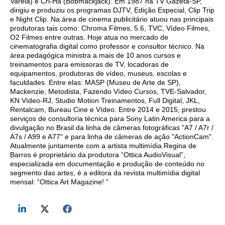
Varela) e Cri-Há (Bobmackjack). Em 1987 na TV Gazeta-SP,
dirigiu e produziu os programas DJTV, Edição Especial, Clip Trip
e Night Clip. Na área de cinema publicitário atuou nas principais
produtoras tais como: Chroma Filmes, 5.6, TVC, Vídeo Filmes,
O2 Filmes entre outras. Hoje atua no mercado de
cinematografia digital como professor e consultor técnico. Na
área pedagógica ministra a mais de 10 anos cursos e
treinamentos para emissoras de TV, locadoras de
equipamentos, produtoras de vídeo, museus, escolas e
faculdades. Entre elas: MASP (Museu de Arte de SP),
Mackenzie, Metodista, Fazendo Vídeo Cursos, TVE-Salvador,
KN Vídeo-RJ, Studio Motion Treinamentos, Full Digital, JKL,
Rentalcam, Bureau Cine e Vídeo. Entre 2014 e 2015, prestou
serviços de consultoria técnica para Sony Latin America para a
divulgação no Brasil da linha de câmeras fotográficas "A7 / A7r /
A7s / A99 e A77" e para linha de câmeras de ação "ActionCam".
Atualmente juntamente com a artista multimídia Regina de
Barros é proprietário da produtora “Ottica AudioVisual”,
especializada em documentação e produção de conteúdo no
segmento das artes, é a editora da revista multimídia digital
mensal: “Ottica Art Magazine! ”