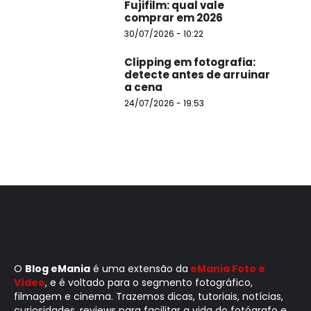
Fujifilm: qual vale
comprar em 2026
30/07/2026 - 10:22
Clipping em fotografia:
detecte antes de arruinar
a cena
24/07/2026 - 19:53
O
Blog eMania
é uma extensão da
eMania Foto e
Vídeo
, e é voltado para o segmento fotográfico,
filmagem e cinema. Trazemos dicas, tutoriais, notícias,
curiosidades, reviews para facilitar a vida do fotógrafo e