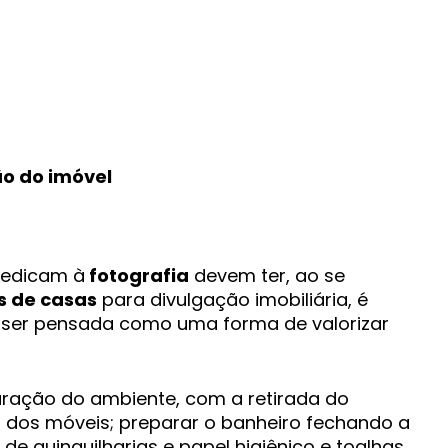
ão do imóvel
dedicam à
fotografia
devem ter, ao se
s de casas
para divulgação imobiliária, é
 ser pensada como uma forma de valorizar
paração do ambiente, com a retirada do
 dos móveis; preparar o banheiro fechando a
de quinquilharias e papel higiênico e toalhas