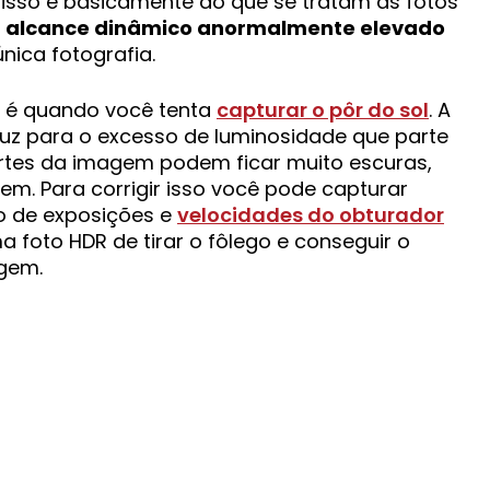
, isso é basicamente do que se tratam as fotos
m
alcance dinâmico anormalmente elevado
ica fotografia.
 é quando você tenta
capturar o pôr do sol
. A
luz para o excesso de luminosidade que parte
rtes da imagem podem ficar muito escuras,
m. Para corrigir isso você pode capturar
o de exposições e
velocidades do obturador
 foto HDR de tirar o fôlego e conseguir o
agem.