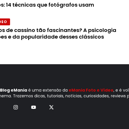
s: 14 técnicas que fotógrafos usam
DEO
os de cassino tão fascinantes? A psicologia
ões e da popularidade desses clássicos
Blog eMania
é uma extensão da
eMania Foto e Vídeo
, e é v
nema. Trazemos dicas, tutoriais, notícias, curiosidades, reviews p