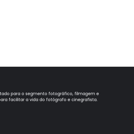
oltado para o segmento fotográfico, filmagem e
ara facilitar a vida do fotógrafo e cinegrafista.